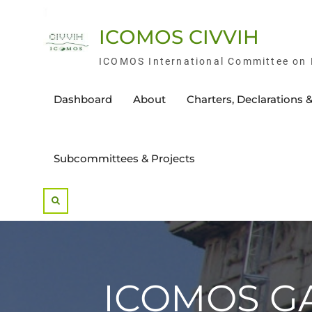
Skip
to
ICOMOS CIVVIH
content
ICOMOS International Committee on H
Dashboard
About
Charters, Declarations &
Subcommittees & Projects
Search
ICOMOS GA 