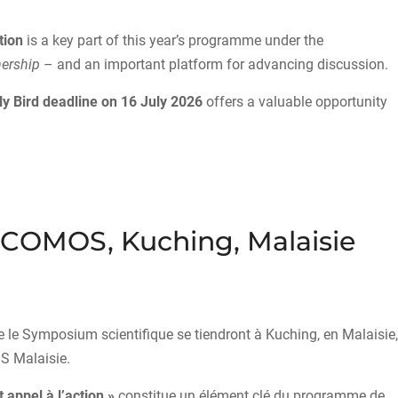
tion
is a key part of this year’s programme under the
nership
– and an important platform for advancing discussion.
ly Bird deadline on 16 July 2026
offers a valuable opportunity
ICOMOS, Kuching, Malaisie
le Symposium scientifique se tiendront à Kuching, en Malaisie,
S Malaisie.
 appel à l’action »
constitue un élément clé du programme de